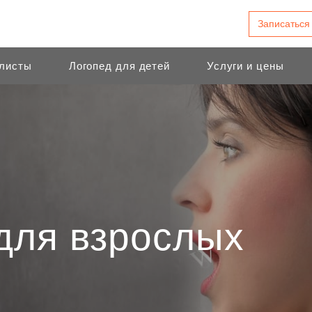
Записаться
листы
Логопед для детей
Услуги и цены
для взрослых