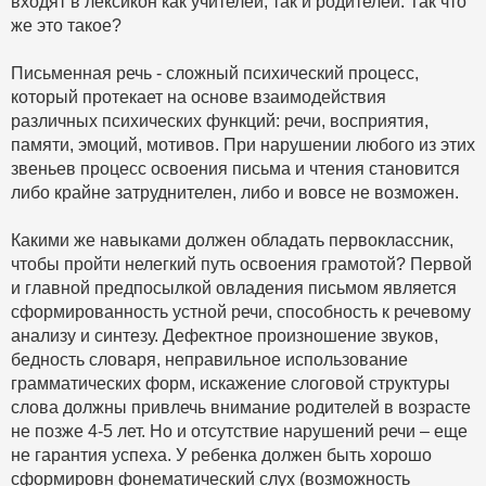
входят в лексикон как учителей, так и родителей. Так что
же это такое?
Письменная речь - сложный психический процесс,
который протекает на основе взаимодействия
различных психических функций: речи, восприятия,
памяти, эмоций, мотивов. При нарушении любого из этих
звеньев процесс освоения письма и чтения становится
либо крайне затруднителен, либо и вовсе не возможен.
Какими же навыками должен обладать первоклассник,
чтобы пройти нелегкий путь освоения грамотой? Первой
и главной предпосылкой овладения письмом является
сформированность устной речи, способность к речевому
анализу и синтезу. Дефектное произношение звуков,
бедность словаря, неправильное использование
грамматических форм, искажение слоговой структуры
слова должны привлечь внимание родителей в возрасте
не позже 4-5 лет. Но и отсутствие нарушений речи – еще
не гарантия успеха. У ребенка должен быть хорошо
сформировн фонематический слух (возможность