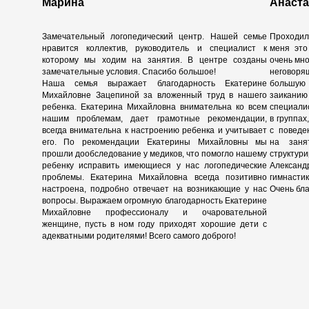
Марина
Анаст
Замечательный логопедический центр. Нашей семье
Проходил
нравится коллектив, руководитель и специалист к
меня это
которому мы ходим на занятия. В центре созданы
очень мно
замечательные условия. Спасибо большое!
неговоря
Наша семья выражает благодарность Екатерине
большую 
Михайловне Зацепиной за вложенный труд в нашего
заиканию
ребенка. Екатерина Михайловна внимательна ко всем
специали
нашим проблемам, дает грамотные рекомендации,
в группах
всегда внимательна к настроению ребенка и учитывает
с поведе
его. По рекомендации Екатерины Михайловны мы
на заня
прошли дообследование у медиков, что помогло нашему
структу
ребенку исправить имеющиеся у нас логопедические
Алексан
проблемы. Екатерина Михайловна всегда позитивно
гимнасти
настроена, подробно отвечает на возникающие у нас
Очень бла
вопросы. Выражаем огромную благодарность Екатерине
Михайловне профессионалу и очаровательной
женщине, пусть в ном году приходят хорошие дети с
адекватными родителями! Всего самого доброго!