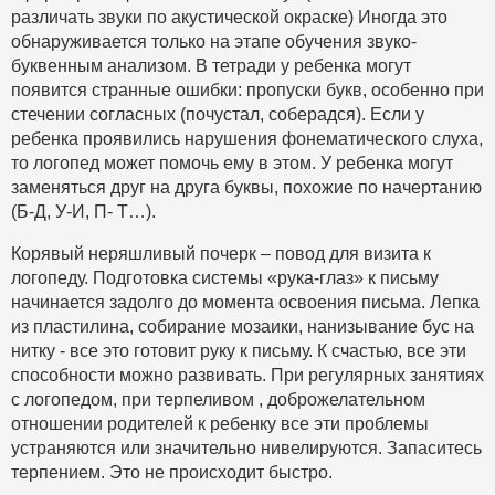
различать звуки по акустической окраске) Иногда это
обнаруживается только на этапе обучения звуко-
буквенным анализом. В тетради у ребенка могут
появится странные ошибки: пропуски букв, особенно при
стечении согласных (почустал, соберадся). Если у
ребенка проявились нарушения фонематического слуха,
то логопед может помочь ему в этом. У ребенка могут
заменяться друг на друга буквы, похожие по начертанию
(Б-Д, У-И, П- Т…).
Корявый неряшливый почерк – повод для визита к
логопеду. Подготовка системы «рука-глаз» к письму
начинается задолго до момента освоения письма. Лепка
из пластилина, собирание мозаики, нанизывание бус на
нитку - все это готовит руку к письму. К счастью, все эти
способности можно развивать. При регулярных занятиях
с логопедом, при терпеливом , доброжелательном
отношении родителей к ребенку все эти проблемы
устраняются или значительно нивелируются. Запаситесь
терпением. Это не происходит быстро.